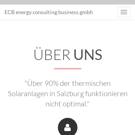
MONITORING
ECB energy consulting business gmbh
Toggl
navig
ÜBER
UNS
"Über 90% der thermischen
Solaranlagen in Salzburg funktionieren
nicht optimal."